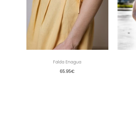
Falda Enagua
65.95
€
Seleccionar opciones