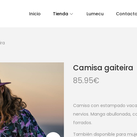
Inicio
Tienda
Lumecu
Contact
ira
Camisa gaiteira
85.95
€
Camisa con estampado vacalo
nervios. Manga abullonada, c
forrados.
También disponible para muje