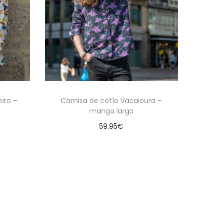
ira –
Camisa de cotío Vacaloura –
manga larga
59.95
€
es
Seleccionar opciones