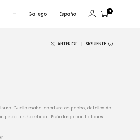
0
o
–
Gallego
Español
ANTERIOR
SIGUIENTE
ura. Cuello maho, abertura en pecho, detalles de
on pinzas en hombrero. Puño largo con botones
r.