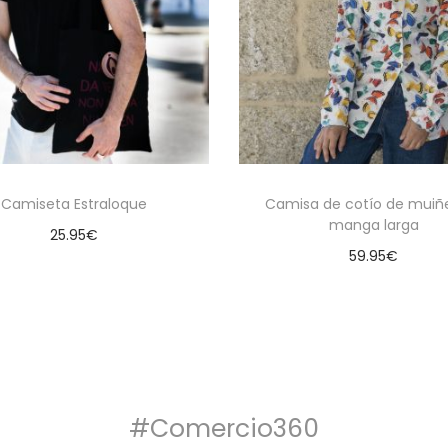
Camiseta Estraloque
Camisa de cotío de muiñe
manga larga
25.95
€
59.95
€
Seleccionar opciones
Seleccionar opcion
#Comercio360