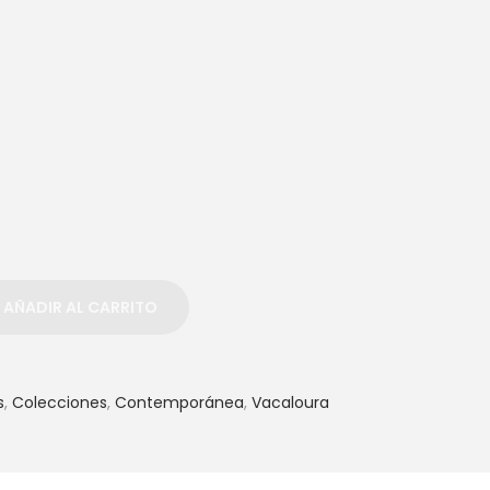
AÑADIR AL CARRITO
s
,
Colecciones
,
Contemporánea
,
Vacaloura