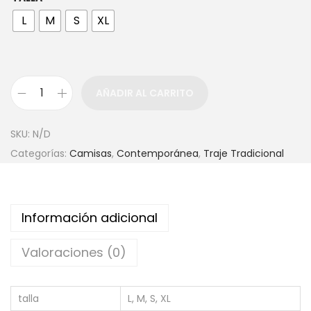
L
M
S
XL
AÑADIR AL CARRITO
SKU:
N/D
Categorías:
Camisas
,
Contemporánea
,
Traje Tradicional
Información adicional
Valoraciones (0)
talla
L, M, S, XL