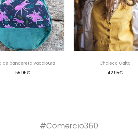
a de pandereta vacaloura
Chaleco Gaita
55.95
€
42.95
€
Añadir al carrito
Seleccionar opcion
#Comercio360