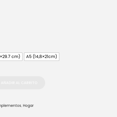
1×29.7 cm)
A5 (14,8×21cm)
AÑADIR AL CARRITO
plementos
,
Hogar