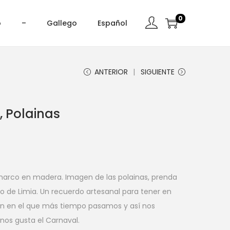
0
o
–
Gallego
Español
ANTERIOR
SIGUIENTE
 Polainas
marco en madera. Imagen de las polainas, prenda
zo de Limia. Un recuerdo artesanal para tener en
ón en el que más tiempo pasamos y así nos
os gusta el Carnaval.