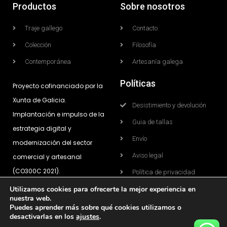
Productos
Sobre nosotros
Traje gallego
Contacto
Colección
Filosofía
Contemporánea
Artesanía galega
Políticas
Proyecto cofinanciado por la
Xunta de Galicia.
Desistimiento y devolución
Implantación e impulso de la
Guia de tallas
estrategia digital y
Envío
modernización del sector
Aviso legal
comercial y artesanal
(CO300C 2021).
Política de privacidad
Utilizamos cookies para ofrecerte la mejor experiencia en
Política de cookies
nuestra web.
Condicións de compra
Puedes aprender más sobre qué cookies utilizamos o
desactivarlas en los
ajustes
.