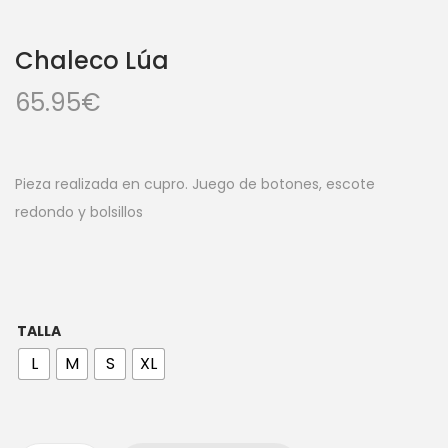
Chaleco Lúa
65.95
€
Pieza realizada en cupro. Juego de botones, escote
redondo y bolsillos
TALLA
L
M
S
XL