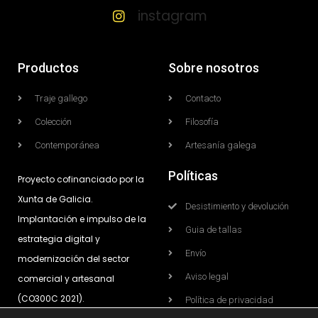
instagram
Productos
Sobre nosotros
Traje gallego
Contacto
Colección
Filosofía
Contemporánea
Artesanía galega
Políticas
Proyecto cofinanciado por la
Xunta de Galicia.
Desistimiento y devolución
Implantación e impulso de la
Guia de tallas
estrategia digital y
Envío
modernización del sector
Aviso legal
comercial y artesanal
(CO300C 2021).
Política de privacidad