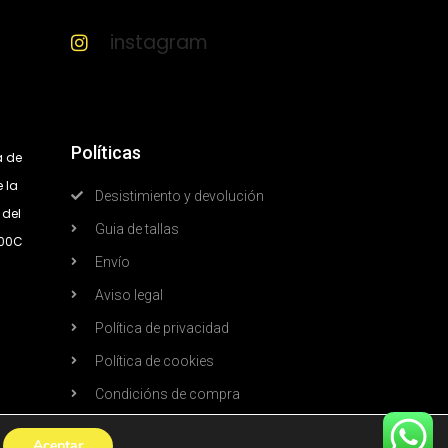
instagram
Políticas
a de
 la
Desistimiento y devolución
 del
Guia de tallas
300C
Envío
Aviso legal
Política de privacidad
Política de cookies
Condicións de compra
Aceptar