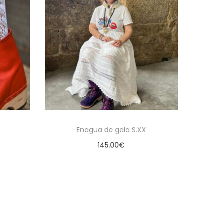
Enagua de gala S.XX
145.00
€
es
Seleccionar opciones