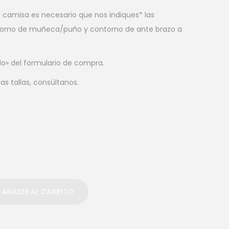
ta camisa es necesario que nos indiques* las
torno de muñeca/puño y contorno de ante brazo a
do» del formulario de compra.
as tallas, consúltanos.
AÑADIR AL CARRITO