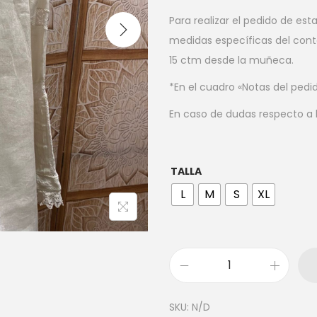
Para realizar el pedido de es
medidas específicas del con
15 ctm desde la muñeca.
*En el cuadro «Notas del pedi
En caso de dudas respecto a l
TALLA
L
M
S
XL
SKU:
N/D