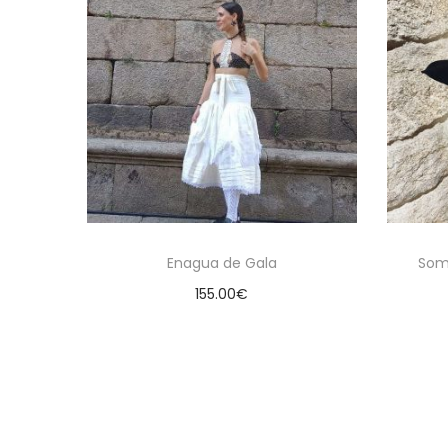
Enagua de Gala
Som
155.00
€
Añadir al carrito