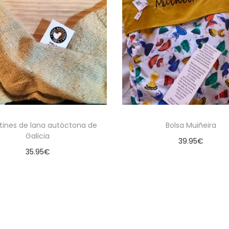
tines de lana autóctona de
Bolsa Muiñeira
Galicia
39.95
€
35.95
€
Añadir al carrito
Seleccionar opciones