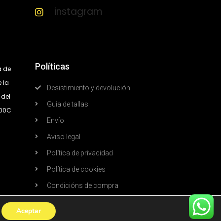
instagram
Políticas
a de
 la
Desistimiento y devolución
 del
Guia de tallas
300C
Envío
Aviso legal
Política de privacidad
Política de cookies
Condicións de compra
Aceptar