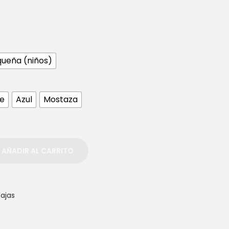
ueña (niños)
e
Azul
Mostaza
AÑADIR AL CARRITO
Fajas